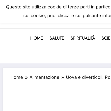
Questo sito utilizza cookie di terze parti in parti
sui cookie, puoi cliccare sul pulsante inf
La salute è come il denaro, non
HOME
SALUTE
SPIRITUALITÀ
SCI
Home
Alimentazione
Uova e diverticoli: 