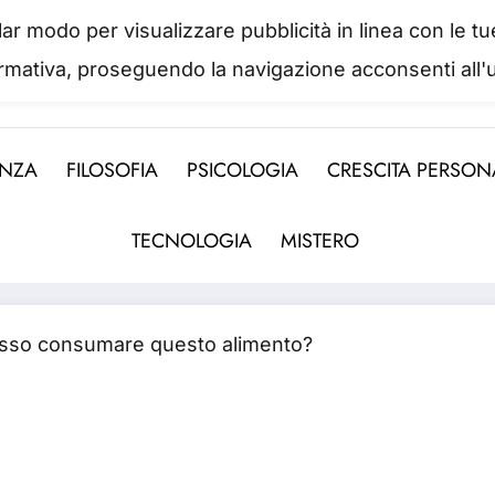
colar modo per visualizzare pubblicità in linea con le
IL PORTALE DEL BENESSERE
ormativa, proseguendo la navigazione acconsenti all'u
 abbiamo mai una vera idea del suo valore fino a qua
ENZA
FILOSOFIA
PSICOLOGIA
CRESCITA PERSON
TECNOLOGIA
MISTERO
Posso consumare questo alimento?