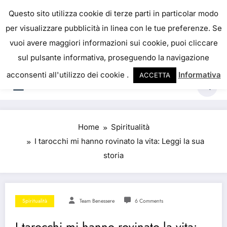
Skip
IL PORTALE DEL BENESSERE
Questo sito utilizza cookie di terze parti in particolar modo
to
per visualizzare pubblicità in linea con le tue preferenze. Se
La salute è come il denaro, non abbiamo mai una
content
vuoi avere maggiori informazioni sui cookie, puoi cliccare
vera idea del suo valore fino a quando la
sul pulsante informativa, proseguendo la navigazione
perdiamo. Josh Billings
acconsenti all'utilizzo dei cookie .
Informativa
ACCETTA
Home
Spiritualità
I tarocchi mi hanno rovinato la vita: Leggi la sua
storia
Spiritualità
Team Benessere
6 Comments
I tarocchi mi hanno rovinato la vita: