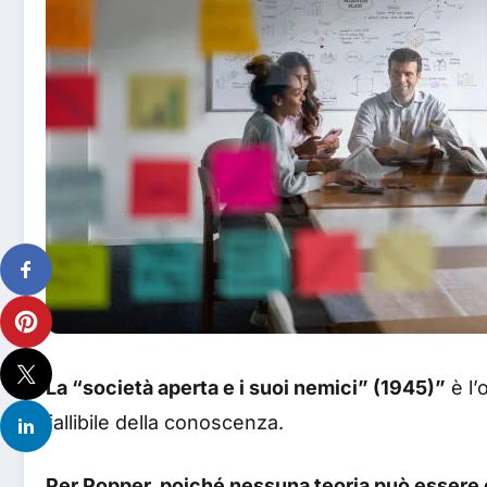
La “società aperta e i suoi nemici” (1945)”
è l’
fallibile della conoscenza.
Per Popper, poiché nessuna teoria può essere 