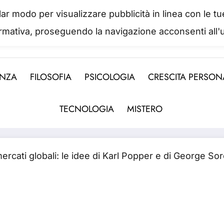
colar modo per visualizzare pubblicità in linea con le
IL PORTALE DEL BENESSERE
ormativa, proseguendo la navigazione acconsenti all'u
 abbiamo mai una vera idea del suo valore fino a qua
ENZA
FILOSOFIA
PSICOLOGIA
CRESCITA PERSON
TECNOLOGIA
MISTERO
ercati globali: le idee di Karl Popper e di George So