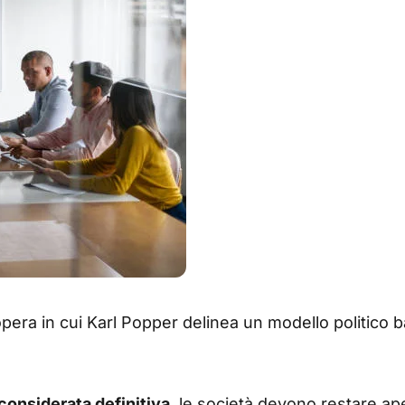
opera in cui Karl Popper delinea un modello politico b
considerata definitiva
, le società devono restare ape