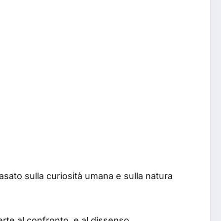
asato sulla curiosità umana e sulla natura
rte al confronto, e al dissenso.