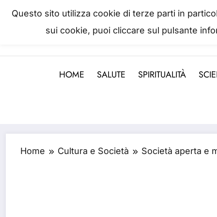
Skip
Questo sito utilizza cookie di terze parti in parti
to
sui cookie, puoi cliccare sul pulsante inf
La salute è come il denaro, non
content
HOME
SALUTE
SPIRITUALITÀ
SCI
Home
Cultura e Società
Società aperta e m