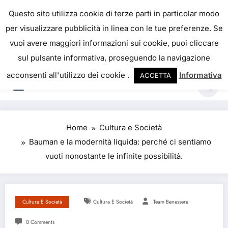
Skip
IL PORTALE DEL BENESSERE
Questo sito utilizza cookie di terze parti in particolar modo
to
per visualizzare pubblicità in linea con le tue preferenze. Se
La salute è come il denaro, non abbiamo mai una
content
vuoi avere maggiori informazioni sui cookie, puoi cliccare
vera idea del suo valore fino a quando la
sul pulsante informativa, proseguendo la navigazione
perdiamo. Josh Billings
acconsenti all'utilizzo dei cookie .
Informativa
ACCETTA
Home
Cultura e Società
Bauman e la modernità liquida: perché ci sentiamo
vuoti nonostante le infinite possibilità.
Cultura E Società
Cultura E Società
Team Benessere
0 Comments