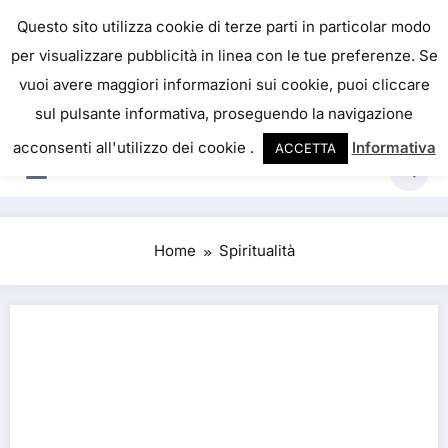
Skip
IL PORTALE DEL BENESSERE
Questo sito utilizza cookie di terze parti in particolar modo
to
per visualizzare pubblicità in linea con le tue preferenze. Se
La salute è come il denaro, non abbiamo mai una
content
vuoi avere maggiori informazioni sui cookie, puoi cliccare
vera idea del suo valore fino a quando la
sul pulsante informativa, proseguendo la navigazione
perdiamo. Josh Billings
acconsenti all'utilizzo dei cookie .
Informativa
ACCETTA
Home
Spiritualità