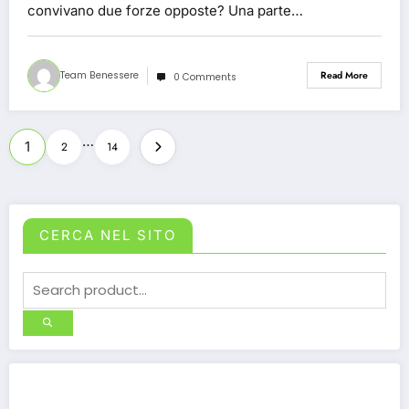
convivano due forze opposte? Una parte…
Team Benessere
Read More
0 Comments
Posts
…
1
2
14
pagination
CERCA NEL SITO