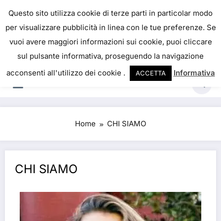
IL PORTALE DEL BENESSERE
Questo sito utilizza cookie di terze parti in particolar modo
per visualizzare pubblicità in linea con le tue preferenze. Se
La salute è come il denaro, non abbiamo mai una
vuoi avere maggiori informazioni sui cookie, puoi cliccare
vera idea del suo valore fino a quando la
sul pulsante informativa, proseguendo la navigazione
perdiamo. Josh Billings
acconsenti all'utilizzo dei cookie .
Informativa
ACCETTA
Home
CHI SIAMO
CHI SIAMO