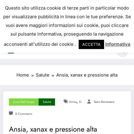
Skip
IL PORTALE DEL BENESSERE
Questo sito utilizza cookie di terze parti in particolar modo
to
per visualizzare pubblicità in linea con le tue preferenze. Se
La salute è come il denaro, non abbiamo mai una
content
vuoi avere maggiori informazioni sui cookie, puoi cliccare
vera idea del suo valore fino a quando la
sul pulsante informativa, proseguendo la navigazione
perdiamo. Josh Billings
acconsenti all'utilizzo dei cookie .
Informativa
ACCETTA
Home
Salute
Ansia, xanax e pressione alta
,
Cura Del Corpo
Salute
Ansia
Si
Team Benessere
0 Comments
Ansia, xanax e pressione alta