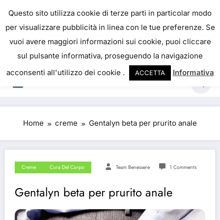
IL PORTALE DEL BENESSERE
Questo sito utilizza cookie di terze parti in particolar modo
per visualizzare pubblicità in linea con le tue preferenze. Se
La salute è come il denaro, non abbiamo mai una
vuoi avere maggiori informazioni sui cookie, puoi cliccare
vera idea del suo valore fino a quando la
sul pulsante informativa, proseguendo la navigazione
perdiamo. Josh Billings
acconsenti all'utilizzo dei cookie .
Informativa
ACCETTA
Home
creme
Gentalyn beta per prurito anale
Creme
Cura Del Corpo
Team Benessere
1 Comments
Gentalyn beta per prurito anale