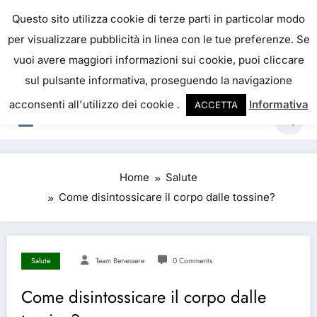
IL PORTALE DEL BENESSERE
Questo sito utilizza cookie di terze parti in particolar modo
per visualizzare pubblicità in linea con le tue preferenze. Se
La salute è come il denaro, non abbiamo mai una
vuoi avere maggiori informazioni sui cookie, puoi cliccare
vera idea del suo valore fino a quando la
sul pulsante informativa, proseguendo la navigazione
perdiamo. Josh Billings
acconsenti all'utilizzo dei cookie .
Informativa
ACCETTA
Home
Salute
Come disintossicare il corpo dalle tossine?
Salute
Team Benessere
0 Comments
Come disintossicare il corpo dalle