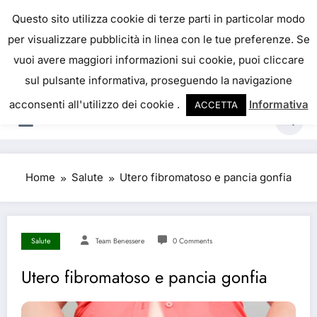
IL PORTALE DEL BENESSERE
Questo sito utilizza cookie di terze parti in particolar modo
per visualizzare pubblicità in linea con le tue preferenze. Se
La salute è come il denaro, non abbiamo mai una
vuoi avere maggiori informazioni sui cookie, puoi cliccare
vera idea del suo valore fino a quando la
sul pulsante informativa, proseguendo la navigazione
perdiamo. Josh Billings
acconsenti all'utilizzo dei cookie .
Informativa
ACCETTA
Home
Salute
Utero fibromatoso e pancia gonfia
Salute
Team Benessere
0 Comments
Utero fibromatoso e pancia gonfia