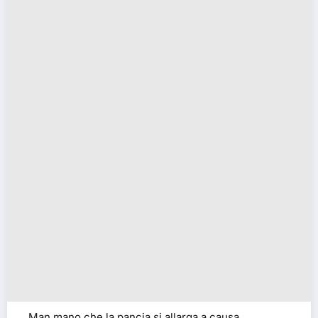
Man mano che la pancia si allarga a causa