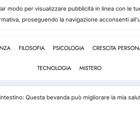
colar modo per visualizzare pubblicità in linea con le
IL PORTALE DEL BENESSERE
ormativa, proseguendo la navigazione acconsenti all'u
 abbiamo mai una vera idea del suo valore fino a qua
ENZA
FILOSOFIA
PSICOLOGIA
CRESCITA PERSON
TECNOLOGIA
MISTERO
intestino: Questa bevanda può migliorare la mia salut