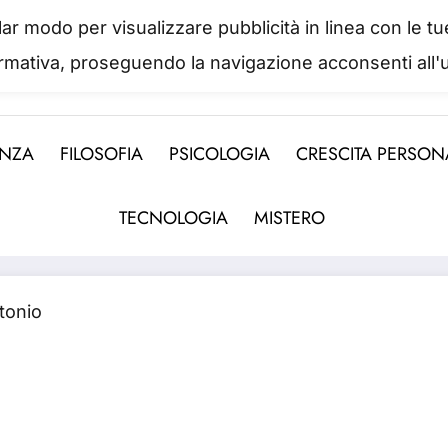
colar modo per visualizzare pubblicità in linea con le
IL PORTALE DEL BENESSERE
ormativa, proseguendo la navigazione acconsenti all'u
 abbiamo mai una vera idea del suo valore fino a qua
ENZA
FILOSOFIA
PSICOLOGIA
CRESCITA PERSON
TECNOLOGIA
MISTERO
tonio