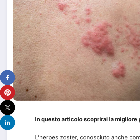
In questo articolo scoprirai la migliore
L’herpes zoster, conosciuto anche c