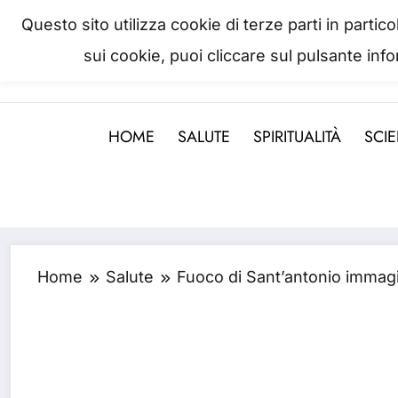
Questo sito utilizza cookie di terze parti in parti
sui cookie, puoi cliccare sul pulsante inf
La salute è come il denaro, non
HOME
SALUTE
SPIRITUALITÀ
SCI
Home
Salute
Fuoco di Sant’antonio immagi