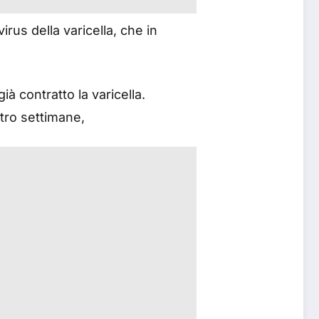
rus della varicella, che in
ià contratto la varicella.
attro settimane,