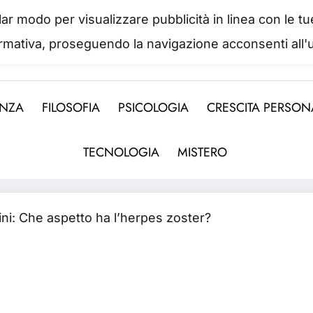
colar modo per visualizzare pubblicità in linea con le
IL PORTALE DEL BENESSERE
ormativa, proseguendo la navigazione acconsenti all'u
 abbiamo mai una vera idea del suo valore fino a qua
ENZA
FILOSOFIA
PSICOLOGIA
CRESCITA PERSON
TECNOLOGIA
MISTERO
ni: Che aspetto ha l’herpes zoster?