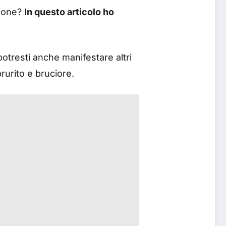
ione? I
n questo articolo ho
potresti anche manifestare altri
rurito e bruciore.