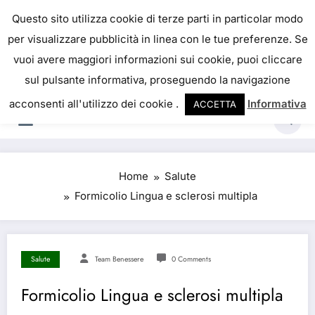
Skip
IL PORTALE DEL BENESSERE
Questo sito utilizza cookie di terze parti in particolar modo
to
per visualizzare pubblicità in linea con le tue preferenze. Se
La salute è come il denaro, non abbiamo mai una
content
vuoi avere maggiori informazioni sui cookie, puoi cliccare
vera idea del suo valore fino a quando la
sul pulsante informativa, proseguendo la navigazione
perdiamo. Josh Billings
acconsenti all'utilizzo dei cookie .
Informativa
ACCETTA
Home
Salute
Formicolio Lingua e sclerosi multipla
Salute
Team Benessere
0 Comments
Formicolio Lingua e sclerosi multipla