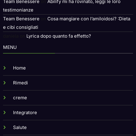
Team Benessere
on
Abilify mi ha rovinato, leggi le loro
testimonianze
Team Benessere
on
Cosa mangiare con l’amiloidosi? :Dieta
e cibi consigliati
daniela
on
Lyrica dopo quanto fa effetto?
MENU
Home
Rimedi
creme
Integratore
Salute