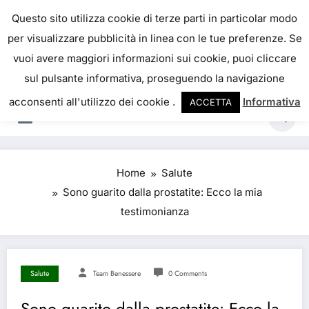
IL PORTALE DEL BENESSERE
Questo sito utilizza cookie di terze parti in particolar modo
per visualizzare pubblicità in linea con le tue preferenze. Se
La salute è come il denaro, non abbiamo mai una
vuoi avere maggiori informazioni sui cookie, puoi cliccare
vera idea del suo valore fino a quando la
sul pulsante informativa, proseguendo la navigazione
perdiamo. Josh Billings
acconsenti all'utilizzo dei cookie .
Informativa
ACCETTA
Home
Salute
Sono guarito dalla prostatite: Ecco la mia
testimonianza
Salute
Team Benessere
0 Comments
Sono guarito dalla prostatite: Ecco la