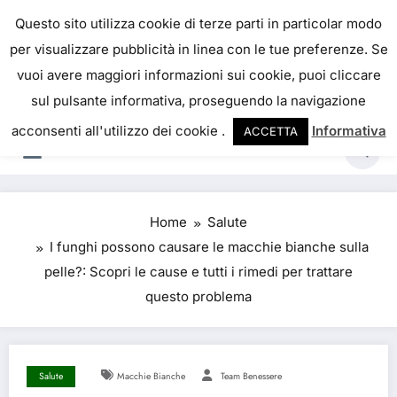
IL PORTALE DEL BENESSERE
Questo sito utilizza cookie di terze parti in particolar modo
per visualizzare pubblicità in linea con le tue preferenze. Se
La salute è come il denaro, non abbiamo mai una
vuoi avere maggiori informazioni sui cookie, puoi cliccare
vera idea del suo valore fino a quando la
sul pulsante informativa, proseguendo la navigazione
perdiamo. Josh Billings
acconsenti all'utilizzo dei cookie .
Informativa
ACCETTA
Home
Salute
I funghi possono causare le macchie bianche sulla
pelle?: Scopri le cause e tutti i rimedi per trattare
questo problema
Salute
Macchie Bianche
Team Benessere