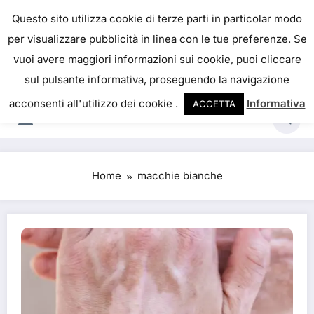
Skip
IL PORTALE DEL BENESSERE
Questo sito utilizza cookie di terze parti in particolar modo
to
per visualizzare pubblicità in linea con le tue preferenze. Se
La salute è come il denaro, non abbiamo mai una
content
vuoi avere maggiori informazioni sui cookie, puoi cliccare
vera idea del suo valore fino a quando la
sul pulsante informativa, proseguendo la navigazione
perdiamo. Josh Billings
acconsenti all'utilizzo dei cookie .
Informativa
ACCETTA
Home
macchie bianche