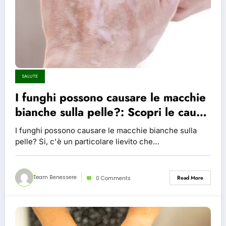
SALUTE
I funghi possono causare le macchie
bianche sulla pelle?: Scopri le cause
e tutti i rimedi per trattare questo
I funghi possono causare le macchie bianche sulla
problema
pelle? Si, c'è un particolare lievito che…
Team Benessere
Read More
0 Comments