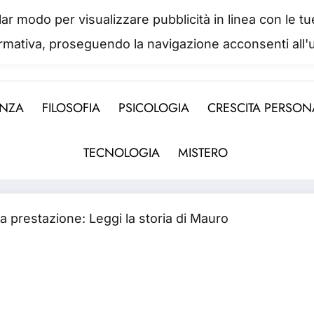
colar modo per visualizzare pubblicità in linea con le
IL PORTALE DEL BENESSERE
ormativa, proseguendo la navigazione acconsenti all'u
 abbiamo mai una vera idea del suo valore fino a qua
ENZA
FILOSOFIA
PSICOLOGIA
CRESCITA PERSON
TECNOLOGIA
MISTERO
da prestazione: Leggi la storia di Mauro