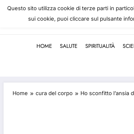
Skip
Questo sito utilizza cookie di terze parti in parti
to
sui cookie, puoi cliccare sul pulsante inf
La salute è come il denaro, non
content
HOME
SALUTE
SPIRITUALITÀ
SCI
Home
cura del corpo
Ho sconfitto l’ansia 