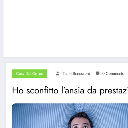
Cura Del Corpo
Team Benessere
0 Comments
Ho sconfitto l’ansia da presta