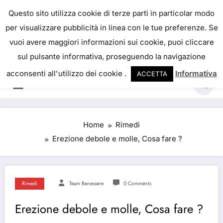
Skip
IL PORTALE DEL BENESSERE
Questo sito utilizza cookie di terze parti in particolar modo
to
per visualizzare pubblicità in linea con le tue preferenze. Se
La salute è come il denaro, non abbiamo mai una
content
vuoi avere maggiori informazioni sui cookie, puoi cliccare
vera idea del suo valore fino a quando la
sul pulsante informativa, proseguendo la navigazione
perdiamo. Josh Billings
acconsenti all'utilizzo dei cookie .
Informativa
ACCETTA
Home
Rimedi
Erezione debole e molle, Cosa fare ?
Rimedi
Team Benessere
0 Comments
Erezione debole e molle, Cosa fare ?