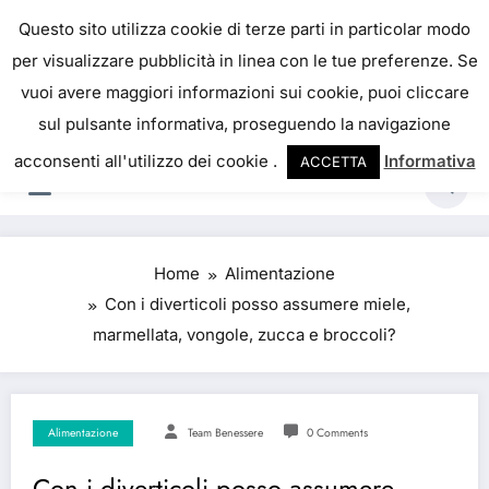
IL PORTALE DEL BENESSERE
Questo sito utilizza cookie di terze parti in particolar modo
per visualizzare pubblicità in linea con le tue preferenze. Se
La salute è come il denaro, non abbiamo mai una
vuoi avere maggiori informazioni sui cookie, puoi cliccare
vera idea del suo valore fino a quando la
sul pulsante informativa, proseguendo la navigazione
perdiamo. Josh Billings
acconsenti all'utilizzo dei cookie .
Informativa
ACCETTA
Home
Alimentazione
Con i diverticoli posso assumere miele,
marmellata, vongole, zucca e broccoli?
Alimentazione
Team Benessere
0 Comments
Con i diverticoli posso assumere