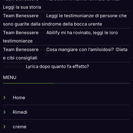
Team Benessere
on
I tarocchi mi hanno rovinato la vita:
Leggi la sua storia
Team Benessere
on
Leggi le testimonianze di persone che
sono guarite dalla sindrome della bocca urente
Team Benessere
on
Abilify mi ha rovinato, leggi le loro
testimonianze
Team Benessere
on
Cosa mangiare con l’amiloidosi? :Dieta
e cibi consigliati
daniela
on
Lyrica dopo quanto fa effetto?
MENU
Home
Rimedi
creme