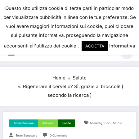
Skip
IL PORTALE DEL BENESSERE
Questo sito utilizza cookie di terze parti in particolar modo
to
per visualizzare pubblicità in linea con le tue preferenze. Se
La salute è come il denaro, non abbiamo mai una
content
vuoi avere maggiori informazioni sui cookie, puoi cliccare
vera idea del suo valore fino a quando la
sul pulsante informativa, proseguendo la navigazione
perdiamo. Josh Billings
acconsenti all'utilizzo dei cookie .
Informativa
ACCETTA
Home
Salute
Rigenerare il cervello? Sì, grazie ai broccoli! (
secondo la ricerca )
,
,
Alimentazione
Alimenti
Salute
Alimenti
Cibo
Studio
Team Benessere
0 Comments