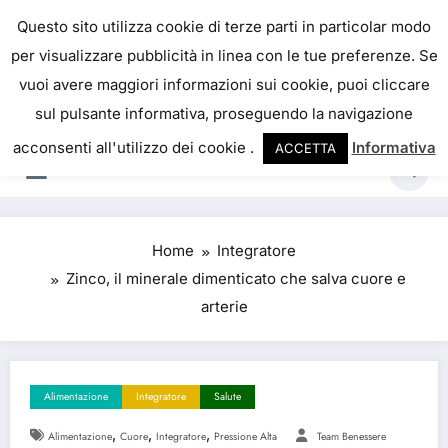
IL PORTALE DEL BENESSERE
Questo sito utilizza cookie di terze parti in particolar modo
per visualizzare pubblicità in linea con le tue preferenze. Se
La salute è come il denaro, non abbiamo mai una
vuoi avere maggiori informazioni sui cookie, puoi cliccare
vera idea del suo valore fino a quando la
sul pulsante informativa, proseguendo la navigazione
perdiamo. Josh Billings
acconsenti all'utilizzo dei cookie .
Informativa
ACCETTA
Home
Integratore
Zinco, il minerale dimenticato che salva cuore e
arterie
Alimentazione
Integratore
Salute
,
,
,
Alimentazione
Cuore
Integratore
Pressione Alta
Team Benessere