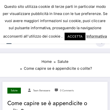
IL PORTALE DEL BENESSERE
Questo sito utilizza cookie di terze parti in particolar modo
per visualizzare pubblicità in linea con le tue preferenze. Se
La salute è come il denaro, non abbiamo mai una
vuoi avere maggiori informazioni sui cookie, puoi cliccare
vera idea del suo valore fino a quando la
sul pulsante informativa, proseguendo la navigazione
perdiamo. Josh Billings
acconsenti all'utilizzo dei cookie .
Informativa
ACCETTA
Home
Salute
Come capire se è appendicite o colite?
Salute
Team Benessere
0 Comments
Come capire se è appendicite o