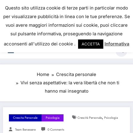
Skip
IL PORTALE DEL BENESSERE
Questo sito utilizza cookie di terze parti in particolar modo
to
per visualizzare pubblicità in linea con le tue preferenze. Se
La salute è come il denaro, non abbiamo mai una
content
vuoi avere maggiori informazioni sui cookie, puoi cliccare
vera idea del suo valore fino a quando la
sul pulsante informativa, proseguendo la navigazione
perdiamo. Josh Billings
acconsenti all'utilizzo dei cookie .
Informativa
ACCETTA
Home
Crescita personale
Vivi senza aspettative: la vera libertà che non ti
hanno mai insegnato
,
Crescita Personale
Psicologia
Crescità Personale
Psicologia
Team Benessere
0 Comments