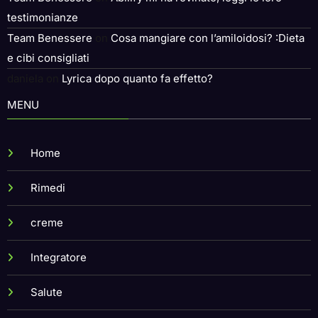
Team Benessere
on
Abilify mi ha rovinato, leggi le loro
testimonianze
Team Benessere
on
Cosa mangiare con l’amiloidosi? :Dieta
e cibi consigliati
daniela
on
Lyrica dopo quanto fa effetto?
MENU
Home
Rimedi
creme
Integratore
Salute