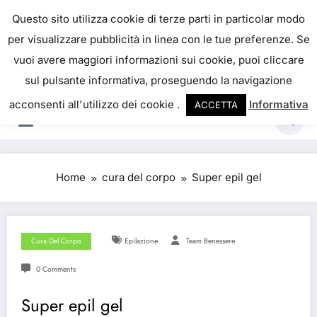
Skip
IL PORTALE DEL BENESSERE
Questo sito utilizza cookie di terze parti in particolar modo
to
per visualizzare pubblicità in linea con le tue preferenze. Se
La salute è come il denaro, non abbiamo mai una
content
vuoi avere maggiori informazioni sui cookie, puoi cliccare
vera idea del suo valore fino a quando la
sul pulsante informativa, proseguendo la navigazione
perdiamo. Josh Billings
acconsenti all'utilizzo dei cookie .
Informativa
ACCETTA
Home
cura del corpo
Super epil gel
Cura Del Corpo
Epilazione
Team Benessere
0 Comments
Super epil gel