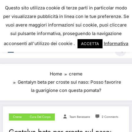
IL PORTALE DEL BENESSERE
Questo sito utilizza cookie di terze parti in particolar modo
per visualizzare pubblicità in linea con le tue preferenze. Se
La salute è come il denaro, non abbiamo mai una
vuoi avere maggiori informazioni sui cookie, puoi cliccare
vera idea del suo valore fino a quando la
sul pulsante informativa, proseguendo la navigazione
perdiamo. Josh Billings
acconsenti all'utilizzo dei cookie .
Informativa
ACCETTA
Home
creme
Gentalyn beta per croste sul naso: Posso favorire
la guarigione con questa pomata?
Creme
Cura Del Corpo
Team Benessere
2 Comments
Gentalyn beta per croste sul naso: