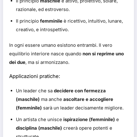
Il principio
maschile
è attivo, proiettivo, solare,
razionale, ed estroverso.
Il principio
femminile
è ricettivo, intuitivo, lunare,
creativo, e introspettivo.
In ogni essere umano esistono entrambi. Il vero
equilibrio interiore nasce quando
non si reprime uno
dei due
, ma si armonizzano.
Applicazioni pratiche:
Un leader che sa
decidere con fermezza
(maschile)
ma anche
ascoltare e accogliere
(femminile)
sarà un leader decisamente migliore.
Un artista che unisce
ispirazione (femminile)
e
disciplina (maschile)
creerà opere potenti e
strutturate.