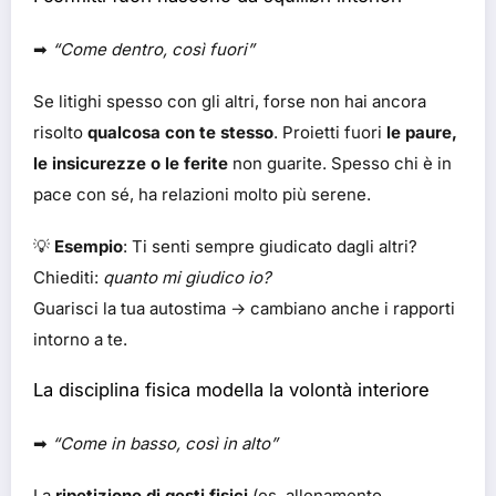
➡
“Come dentro, così fuori”
Se litighi spesso con gli altri, forse non hai ancora
risolto
qualcosa con te stesso
. Proietti fuori
le paure,
le insicurezze o le ferite
non guarite. Spesso chi è in
pace con sé, ha relazioni molto più serene.
💡
Esempio
: Ti senti sempre giudicato dagli altri?
Chiediti:
quanto mi giudico io?
Guarisci la tua autostima → cambiano anche i rapporti
intorno a te.
La disciplina fisica modella la volontà interiore
➡
“Come in basso, così in alto”
La
ripetizione di gesti fisici
(es. allenamento,