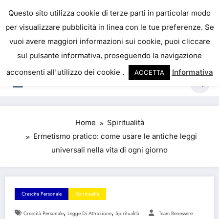
Skip
IL PORTALE DEL BENESSERE
Questo sito utilizza cookie di terze parti in particolar modo
to
per visualizzare pubblicità in linea con le tue preferenze. Se
La salute è come il denaro, non abbiamo mai una
content
vuoi avere maggiori informazioni sui cookie, puoi cliccare
vera idea del suo valore fino a quando la
sul pulsante informativa, proseguendo la navigazione
perdiamo. Josh Billings
acconsenti all'utilizzo dei cookie .
Informativa
ACCETTA
Home
Spiritualità
Ermetismo pratico: come usare le antiche leggi
universali nella vita di ogni giorno
Crescita Personale
Spiritualità
,
,
Crescità Personale
Legge Di Attrazione
Spiritualità
Team Benessere