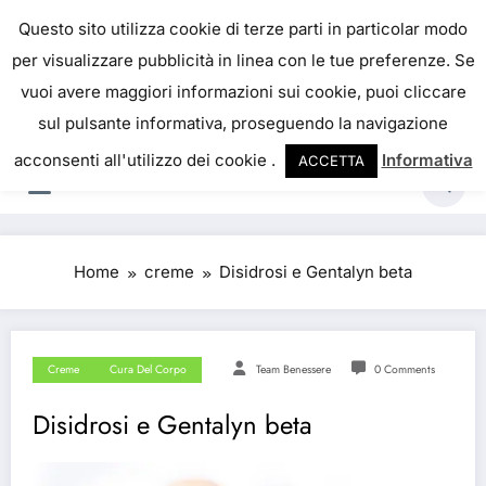
IL PORTALE DEL BENESSERE
Questo sito utilizza cookie di terze parti in particolar modo
per visualizzare pubblicità in linea con le tue preferenze. Se
La salute è come il denaro, non abbiamo mai una
vuoi avere maggiori informazioni sui cookie, puoi cliccare
vera idea del suo valore fino a quando la
sul pulsante informativa, proseguendo la navigazione
perdiamo. Josh Billings
acconsenti all'utilizzo dei cookie .
Informativa
ACCETTA
Home
creme
Disidrosi e Gentalyn beta
Creme
Cura Del Corpo
Team Benessere
0 Comments
Disidrosi e Gentalyn beta