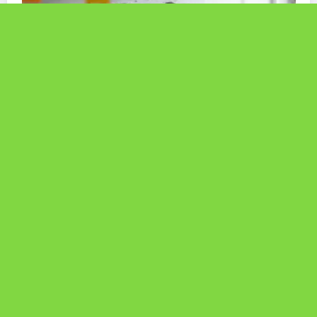
Bauman e la modernità liquida: perché ci
sentiamo vuoti nonostante le infinite
possibilità.
Commenti recenti