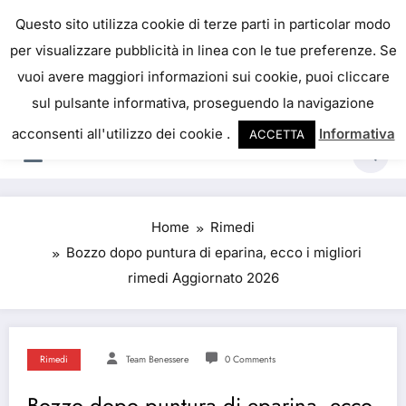
IL PORTALE DEL BENESSERE
Questo sito utilizza cookie di terze parti in particolar modo
per visualizzare pubblicità in linea con le tue preferenze. Se
La salute è come il denaro, non abbiamo mai una
vuoi avere maggiori informazioni sui cookie, puoi cliccare
vera idea del suo valore fino a quando la
sul pulsante informativa, proseguendo la navigazione
perdiamo. Josh Billings
acconsenti all'utilizzo dei cookie .
Informativa
ACCETTA
Home
Rimedi
Bozzo dopo puntura di eparina, ecco i migliori
rimedi Aggiornato 2026
Rimedi
Team Benessere
0 Comments
Bozzo dopo puntura di eparina, ecco