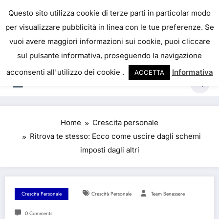
Skip
IL PORTALE DEL BENESSERE
Questo sito utilizza cookie di terze parti in particolar modo
to
per visualizzare pubblicità in linea con le tue preferenze. Se
La salute è come il denaro, non abbiamo mai una
content
vuoi avere maggiori informazioni sui cookie, puoi cliccare
vera idea del suo valore fino a quando la
sul pulsante informativa, proseguendo la navigazione
perdiamo. Josh Billings
acconsenti all'utilizzo dei cookie .
Informativa
ACCETTA
Home
Crescita personale
Ritrova te stesso: Ecco come uscire dagli schemi
imposti dagli altri
Crescita Personale
Crescità Personale
Team Benessere
0 Comments