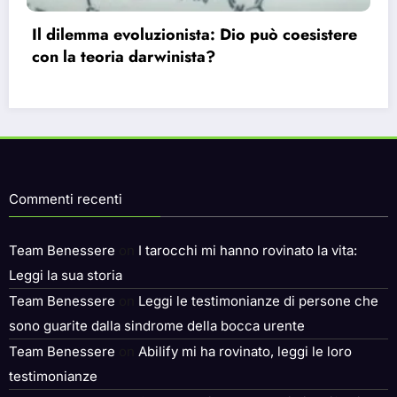
Commenti recenti
Team Benessere
on
I tarocchi mi hanno rovinato la vita:
Leggi la sua storia
Team Benessere
on
Leggi le testimonianze di persone che
sono guarite dalla sindrome della bocca urente
Team Benessere
on
Abilify mi ha rovinato, leggi le loro
testimonianze
Team Benessere
on
Cosa mangiare con l’amiloidosi? :Dieta
e cibi consigliati
daniela
on
Lyrica dopo quanto fa effetto?