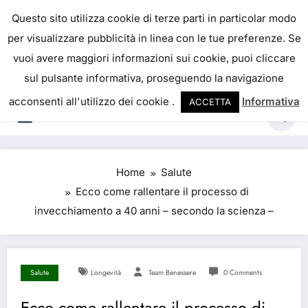
Skip
IL PORTALE DEL BENESSERE
Questo sito utilizza cookie di terze parti in particolar modo
to
per visualizzare pubblicità in linea con le tue preferenze. Se
La salute è come il denaro, non abbiamo mai una
content
vuoi avere maggiori informazioni sui cookie, puoi cliccare
vera idea del suo valore fino a quando la
sul pulsante informativa, proseguendo la navigazione
perdiamo. Josh Billings
acconsenti all'utilizzo dei cookie .
Informativa
ACCETTA
Home
Salute
Ecco come rallentare il processo di
invecchiamento a 40 anni – secondo la scienza –
Salute
Longevità
Team Benessere
0 Comments
Ecco come rallentare il processo di