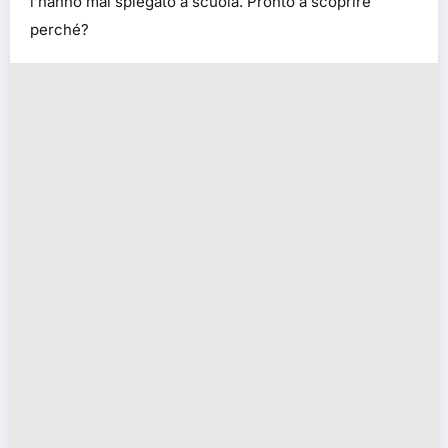
l’hanno mai spiegato a scuola. Pronto a scoprire
perché?