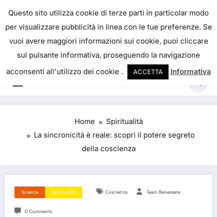
Skip
IL PORTALE DEL BENESSERE
Questo sito utilizza cookie di terze parti in particolar modo
to
per visualizzare pubblicità in linea con le tue preferenze. Se
La salute è come il denaro, non abbiamo mai una
content
vuoi avere maggiori informazioni sui cookie, puoi cliccare
vera idea del suo valore fino a quando la
sul pulsante informativa, proseguendo la navigazione
perdiamo. Josh Billings
acconsenti all'utilizzo dei cookie .
Informativa
ACCETTA
Home
Spiritualità
La sincronicità è reale: scopri il potere segreto
della coscienza
Scienza
Spiritualità
Coscienza
Team Benessere
0 Comments