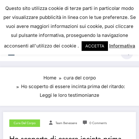
IL PORTALE DEL BENESSERE
Questo sito utilizza cookie di terze parti in particolar modo
per visualizzare pubblicità in linea con le tue preferenze. Se
La salute è come il denaro, non abbiamo mai una
vuoi avere maggiori informazioni sui cookie, puoi cliccare
vera idea del suo valore fino a quando la
sul pulsante informativa, proseguendo la navigazione
perdiamo. Josh Billings
acconsenti all'utilizzo dei cookie .
Informativa
ACCETTA
Home
cura del corpo
Ho scoperto di essere incinta prima del ritardo:
Leggi le loro testimonianze
Cura Del Corpo
Team Benessere
0 Comments
Ho scoperto di essere incinta prima