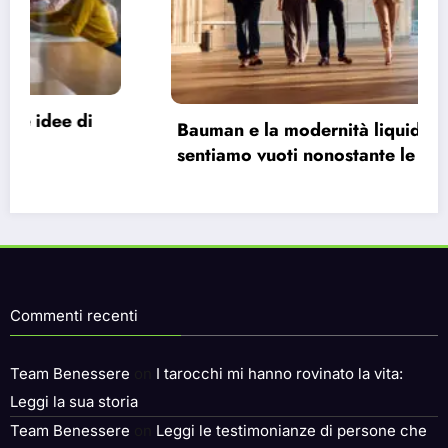
Bauman e la modernità liquida: perché ci
P
sentiamo vuoti nonostante le infinite
i
possibilità.
Commenti recenti
Team Benessere
on
I tarocchi mi hanno rovinato la vita:
Leggi la sua storia
Team Benessere
on
Leggi le testimonianze di persone che