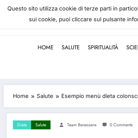
Questo sito utilizza cookie di terze parti in parti
sui cookie, puoi cliccare sul pulsante inf
La salute è come il denaro, non
HOME
SALUTE
SPIRITUALITÀ
SCI
Home
Salute
Esempio menù dieta colonsc
Dieta
Salute
Team Benessere
0 Comments