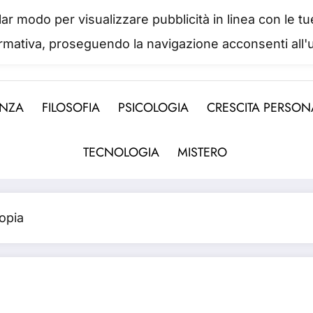
colar modo per visualizzare pubblicità in linea con le
IL PORTALE DEL BENESSERE
ormativa, proseguendo la navigazione acconsenti all'u
 abbiamo mai una vera idea del suo valore fino a qua
ENZA
FILOSOFIA
PSICOLOGIA
CRESCITA PERSON
TECNOLOGIA
MISTERO
opia