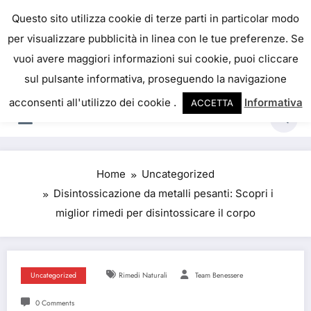
Skip
IL PORTALE DEL BENESSERE
Questo sito utilizza cookie di terze parti in particolar modo
to
per visualizzare pubblicità in linea con le tue preferenze. Se
La salute è come il denaro, non abbiamo mai una
content
vuoi avere maggiori informazioni sui cookie, puoi cliccare
vera idea del suo valore fino a quando la
sul pulsante informativa, proseguendo la navigazione
perdiamo. Josh Billings
acconsenti all'utilizzo dei cookie .
Informativa
ACCETTA
Home
Uncategorized
Disintossicazione da metalli pesanti: Scopri i
miglior rimedi per disintossicare il corpo
Uncategorized
Rimedi Naturali
Team Benessere
0 Comments