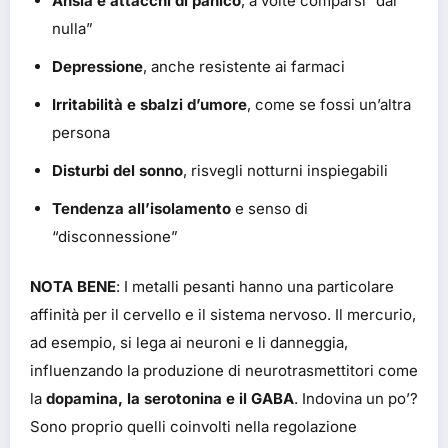
Ansia e attacchi di panico
, a volte comparsi “dal
nulla”
Depressione
, anche resistente ai farmaci
Irritabilità e sbalzi d’umore
, come se fossi un’altra
persona
Disturbi del sonno
, risvegli notturni inspiegabili
Tendenza all’isolamento
e senso di
“disconnessione”
NOTA BENE
: I metalli pesanti hanno una particolare
affinità per il cervello e il sistema nervoso. Il mercurio,
ad esempio, si lega ai neuroni e li danneggia,
influenzando la produzione di neurotrasmettitori come
la
dopamina, la serotonina e il GABA
. Indovina un po’?
Sono proprio quelli coinvolti nella regolazione