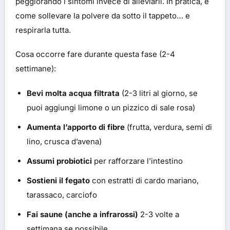
peggiorando i sintomi invece di alleviarli. In pratica, è
come sollevare la polvere da sotto il tappeto… e
respirarla tutta.
Cosa occorre fare durante questa fase (2-4
settimane):
Bevi molta acqua filtrata
(2-3 litri al giorno, se
puoi aggiungi limone o un pizzico di sale rosa)
Aumenta l’apporto di fibre
(frutta, verdura, semi di
lino, crusca d’avena)
Assumi probiotici
per rafforzare l’intestino
Sostieni il fegato
con estratti di cardo mariano,
tarassaco, carciofo
Fai saune (anche a infrarossi)
2-3 volte a
settimana se possibile