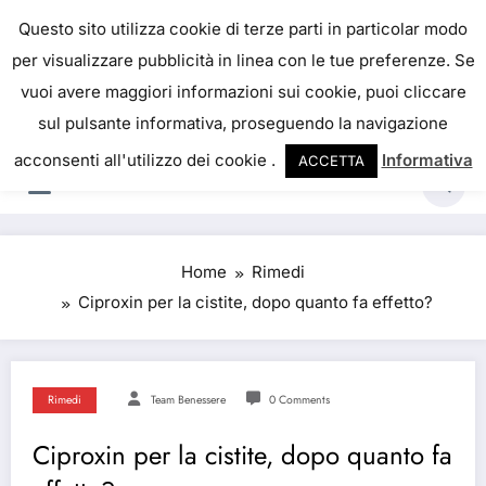
Skip
IL PORTALE DEL BENESSERE
Questo sito utilizza cookie di terze parti in particolar modo
to
per visualizzare pubblicità in linea con le tue preferenze. Se
La salute è come il denaro, non abbiamo mai una
content
vuoi avere maggiori informazioni sui cookie, puoi cliccare
vera idea del suo valore fino a quando la
sul pulsante informativa, proseguendo la navigazione
perdiamo. Josh Billings
acconsenti all'utilizzo dei cookie .
Informativa
ACCETTA
Home
Rimedi
Ciproxin per la cistite, dopo quanto fa effetto?
Rimedi
Team Benessere
0 Comments
Ciproxin per la cistite, dopo quanto fa