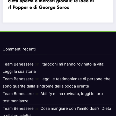
Bauman e la modernità liquida: perché ci
sentiamo vuoti nonostante le infinite
possibilità.
Commenti recenti
Team Benessere
on
I tarocchi mi hanno rovinato la vita:
Leggi la sua storia
Team Benessere
on
Leggi le testimonianze di persone che
sono guarite dalla sindrome della bocca urente
Team Benessere
on
Abilify mi ha rovinato, leggi le loro
testimonianze
Team Benessere
on
Cosa mangiare con l’amiloidosi? :Dieta