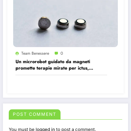
Team Benessere
0
Un microrobot guidato da magneti
promette terapie mirate per ictus,
infezioni e tumori.
POST COMMENT
You must be
logged in
to post a comment.