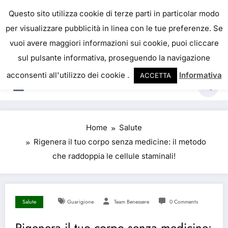
Skip
IL PORTALE DEL BENESSERE
Questo sito utilizza cookie di terze parti in particolar modo
to
per visualizzare pubblicità in linea con le tue preferenze. Se
La salute è come il denaro, non abbiamo mai una
content
vuoi avere maggiori informazioni sui cookie, puoi cliccare
vera idea del suo valore fino a quando la
sul pulsante informativa, proseguendo la navigazione
perdiamo. Josh Billings
acconsenti all'utilizzo dei cookie .
Informativa
ACCETTA
Home
Salute
Rigenera il tuo corpo senza medicine: il metodo
che raddoppia le cellule staminali!
Salute
Guarigione
Team Benessere
0 Comments
Rigenera il tuo corpo senza medicine: