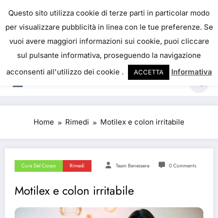
IL PORTALE DEL BENESSERE
Questo sito utilizza cookie di terze parti in particolar modo
per visualizzare pubblicità in linea con le tue preferenze. Se
La salute è come il denaro, non abbiamo mai una
vuoi avere maggiori informazioni sui cookie, puoi cliccare
vera idea del suo valore fino a quando la
sul pulsante informativa, proseguendo la navigazione
perdiamo. Josh Billings
acconsenti all'utilizzo dei cookie .
Informativa
ACCETTA
Home
Rimedi
Motilex e colon irritabile
Cura Del Corpo
Rimedi
Team Benessere
0 Comments
Motilex e colon irritabile