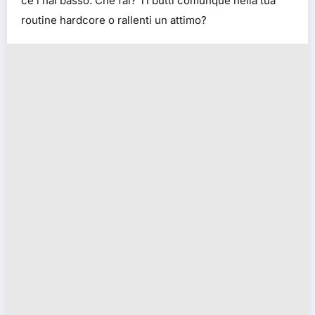
ce l’hai basso. Che fai? Ti butti comunque nella tua
routine hardcore o rallenti un attimo?