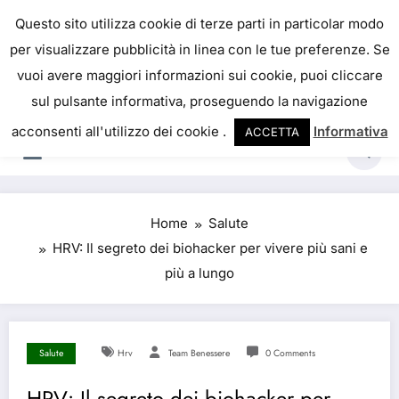
Skip
IL PORTALE DEL BENESSERE
Questo sito utilizza cookie di terze parti in particolar modo
to
per visualizzare pubblicità in linea con le tue preferenze. Se
La salute è come il denaro, non abbiamo mai una
content
vuoi avere maggiori informazioni sui cookie, puoi cliccare
vera idea del suo valore fino a quando la
sul pulsante informativa, proseguendo la navigazione
perdiamo. Josh Billings
acconsenti all'utilizzo dei cookie .
Informativa
ACCETTA
Home
Salute
HRV: Il segreto dei biohacker per vivere più sani e
più a lungo
Salute
Hrv
Team Benessere
0 Comments
HRV: Il segreto dei biohacker per