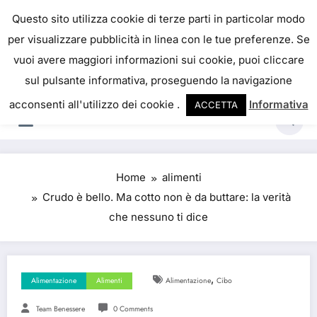
Skip
IL PORTALE DEL BENESSERE
Questo sito utilizza cookie di terze parti in particolar modo
to
per visualizzare pubblicità in linea con le tue preferenze. Se
La salute è come il denaro, non abbiamo mai una
content
vuoi avere maggiori informazioni sui cookie, puoi cliccare
vera idea del suo valore fino a quando la
sul pulsante informativa, proseguendo la navigazione
perdiamo. Josh Billings
acconsenti all'utilizzo dei cookie .
Informativa
ACCETTA
Home
alimenti
Crudo è bello. Ma cotto non è da buttare: la verità
che nessuno ti dice
,
Alimentazione
Alimenti
Alimentazione
Cibo
Team Benessere
0 Comments