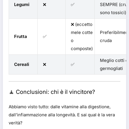
Legumi
❌
✅
SEMPRE (crud
sono tossici)
❌ (eccetto
mele cotte
Preferibilmen
Frutta
✅
o
cruda
composte)
Meglio cotti o
Cereali
❌
✅
germogliati
🧘 Conclusioni: chi è il vincitore?
Abbiamo visto tutto: dalle vitamine alla digestione,
dall’infiammazione alla longevità. E sai qual è la vera
verità?