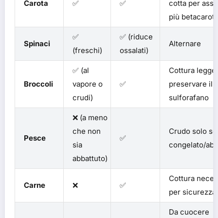
Carota
✅
✅
cotta per asso
più betacarot
✅
✅ (riduce
Spinaci
Alternare
(freschi)
ossalati)
✅ (al
Cottura legge
Broccoli
vapore o
✅
preservare il
crudi)
sulforafano
❌ (a meno
che non
Crudo solo se
Pesce
✅
sia
congelato/abb
abbattuto)
Cottura neces
Carne
❌
✅
per sicurezza
Da cuocere