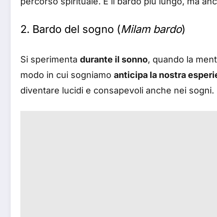
percorso spirituale. È il bardo più lungo, ma anch
2.
Bardo del sogno
(
Milam bardo
)
Si sperimenta
durante il sonno
, quando la mente
modo in cui sogniamo
anticipa la nostra esper
diventare lucidi e consapevoli anche nei sogni.