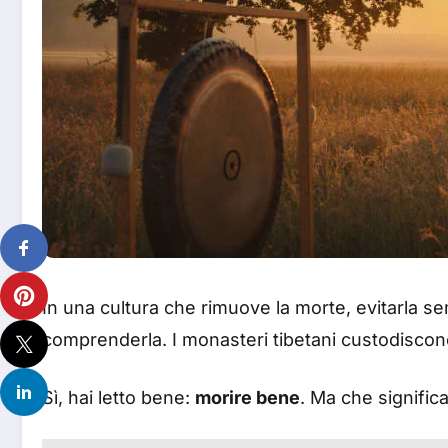
In una cultura che rimuove la morte, evitarla s
comprenderla. I monasteri tibetani custodiscon
Sì, hai letto bene:
morire bene
. Ma che signifi