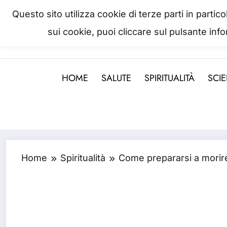
Skip
Questo sito utilizza cookie di terze parti in parti
to
sui cookie, puoi cliccare sul pulsante inf
La salute è come il denaro, non
content
HOME
SALUTE
SPIRITUALITÀ
SCI
Home
Spiritualità
Come prepararsi a morire