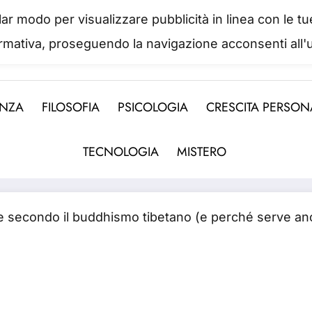
colar modo per visualizzare pubblicità in linea con le
IL PORTALE DEL BENESSERE
ormativa, proseguendo la navigazione acconsenti all'u
 abbiamo mai una vera idea del suo valore fino a qua
ENZA
FILOSOFIA
PSICOLOGIA
CRESCITA PERSON
TECNOLOGIA
MISTERO
 secondo il buddhismo tibetano (e perché serve anch