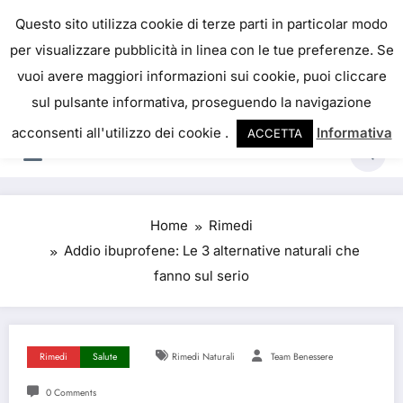
Skip
IL PORTALE DEL BENESSERE
Questo sito utilizza cookie di terze parti in particolar modo
to
per visualizzare pubblicità in linea con le tue preferenze. Se
La salute è come il denaro, non abbiamo mai una
content
vuoi avere maggiori informazioni sui cookie, puoi cliccare
vera idea del suo valore fino a quando la
sul pulsante informativa, proseguendo la navigazione
perdiamo. Josh Billings
acconsenti all'utilizzo dei cookie .
Informativa
ACCETTA
Home
Rimedi
Addio ibuprofene: Le 3 alternative naturali che
fanno sul serio
Rimedi
Salute
Rimedi Naturali
Team Benessere
0 Comments