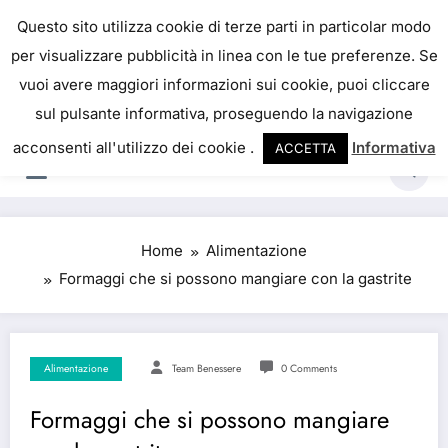
IL PORTALE DEL BENESSERE
Questo sito utilizza cookie di terze parti in particolar modo
per visualizzare pubblicità in linea con le tue preferenze. Se
La salute è come il denaro, non abbiamo mai una
vuoi avere maggiori informazioni sui cookie, puoi cliccare
vera idea del suo valore fino a quando la
sul pulsante informativa, proseguendo la navigazione
perdiamo. Josh Billings
acconsenti all'utilizzo dei cookie .
Informativa
ACCETTA
Home
Alimentazione
Formaggi che si possono mangiare con la gastrite
Alimentazione
Team Benessere
0 Comments
Formaggi che si possono mangiare