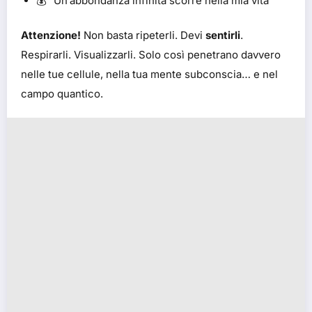
💰 “Un’abbondanza infinita scorre nella mia vita”
Attenzione!
Non basta ripeterli. Devi
sentirli
.
Respirarli. Visualizzarli. Solo così penetrano davvero
nelle tue cellule, nella tua mente subconscia… e nel
campo quantico.