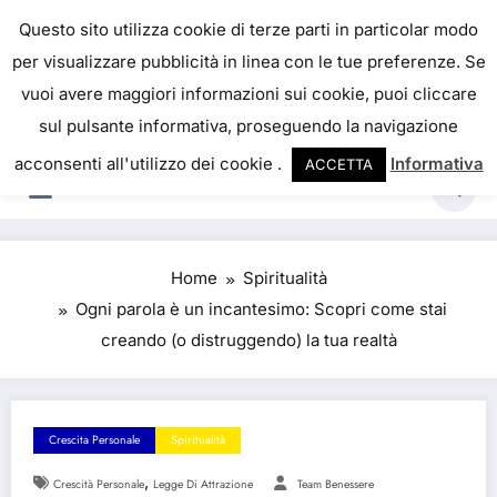
Skip
IL PORTALE DEL BENESSERE
Questo sito utilizza cookie di terze parti in particolar modo
to
per visualizzare pubblicità in linea con le tue preferenze. Se
La salute è come il denaro, non abbiamo mai una
content
vuoi avere maggiori informazioni sui cookie, puoi cliccare
vera idea del suo valore fino a quando la
sul pulsante informativa, proseguendo la navigazione
perdiamo. Josh Billings
acconsenti all'utilizzo dei cookie .
Informativa
ACCETTA
Home
Spiritualità
Ogni parola è un incantesimo: Scopri come stai
creando (o distruggendo) la tua realtà
Crescita Personale
Spiritualità
,
Crescità Personale
Legge Di Attrazione
Team Benessere