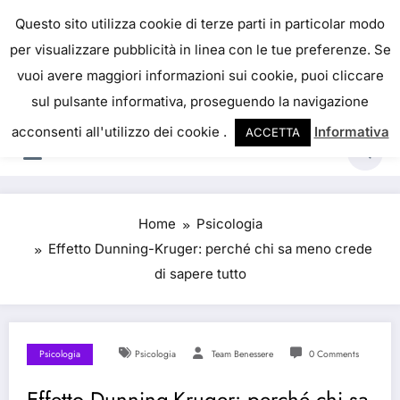
Skip
IL PORTALE DEL BENESSERE
Questo sito utilizza cookie di terze parti in particolar modo
to
per visualizzare pubblicità in linea con le tue preferenze. Se
La salute è come il denaro, non abbiamo mai una
content
vuoi avere maggiori informazioni sui cookie, puoi cliccare
vera idea del suo valore fino a quando la
sul pulsante informativa, proseguendo la navigazione
perdiamo. Josh Billings
acconsenti all'utilizzo dei cookie .
Informativa
ACCETTA
Home
Psicologia
Effetto Dunning-Kruger: perché chi sa meno crede
di sapere tutto
Psicologia
Psicologia
Team Benessere
0 Comments
Effetto Dunning-Kruger: perché chi sa