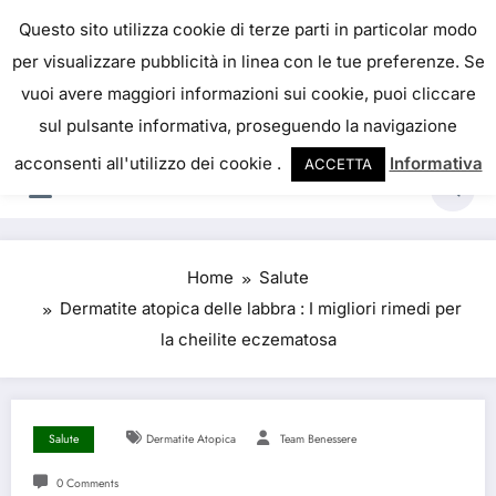
IL PORTALE DEL BENESSERE
Questo sito utilizza cookie di terze parti in particolar modo
per visualizzare pubblicità in linea con le tue preferenze. Se
La salute è come il denaro, non abbiamo mai una
vuoi avere maggiori informazioni sui cookie, puoi cliccare
vera idea del suo valore fino a quando la
sul pulsante informativa, proseguendo la navigazione
perdiamo. Josh Billings
acconsenti all'utilizzo dei cookie .
Informativa
ACCETTA
Home
Salute
Dermatite atopica delle labbra : I migliori rimedi per
la cheilite eczematosa
Salute
Dermatite Atopica
Team Benessere
0 Comments