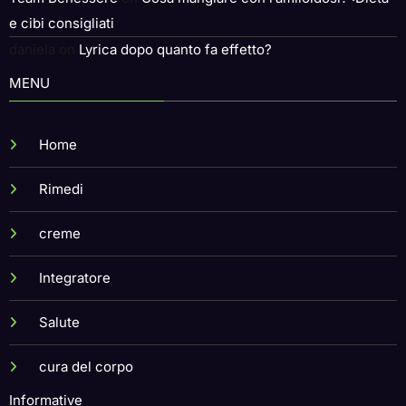
Team Benessere
on
Cosa mangiare con l’amiloidosi? :Dieta
e cibi consigliati
daniela
on
Lyrica dopo quanto fa effetto?
MENU
Home
Rimedi
creme
Integratore
Salute
cura del corpo
Informative