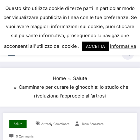
Skip
IL PORTALE DEL BENESSERE
Questo sito utilizza cookie di terze parti in particolar modo
to
per visualizzare pubblicità in linea con le tue preferenze. Se
La salute è come il denaro, non abbiamo mai una
content
vuoi avere maggiori informazioni sui cookie, puoi cliccare
vera idea del suo valore fino a quando la
sul pulsante informativa, proseguendo la navigazione
perdiamo. Josh Billings
acconsenti all'utilizzo dei cookie .
Informativa
ACCETTA
Home
Salute
Camminare per curare le ginocchia: lo studio che
rivoluziona l’approccio all’artrosi
,
Salute
Artrosi
Camminare
Team Benessere
0 Comments