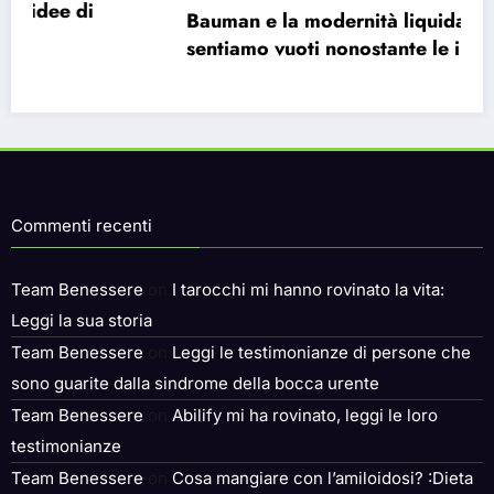
 la modernità liquida: perché ci
Perché il 
vuoti nonostante le infinite
imbattibi
tà.
Commenti recenti
Team Benessere
on
I tarocchi mi hanno rovinato la vita:
Leggi la sua storia
Team Benessere
on
Leggi le testimonianze di persone che
sono guarite dalla sindrome della bocca urente
Team Benessere
on
Abilify mi ha rovinato, leggi le loro
testimonianze
Team Benessere
on
Cosa mangiare con l’amiloidosi? :Dieta