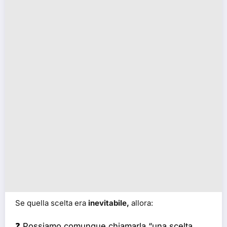
Se quella scelta era
inevitabile,
allora:
❓ Possiamo comunque chiamarla “una scelta