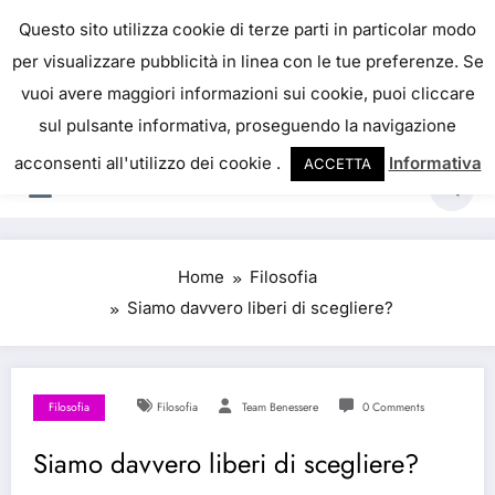
Skip
IL PORTALE DEL BENESSERE
Questo sito utilizza cookie di terze parti in particolar modo
to
per visualizzare pubblicità in linea con le tue preferenze. Se
La salute è come il denaro, non abbiamo mai una
content
vuoi avere maggiori informazioni sui cookie, puoi cliccare
vera idea del suo valore fino a quando la
sul pulsante informativa, proseguendo la navigazione
perdiamo. Josh Billings
acconsenti all'utilizzo dei cookie .
Informativa
ACCETTA
Home
Filosofia
Siamo davvero liberi di scegliere?
Filosofia
Filosofia
Team Benessere
0 Comments
Siamo davvero liberi di scegliere?