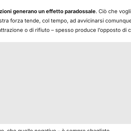
zioni generano un effetto paradossale
. Ciò che vogl
ostra forza tende, col tempo, ad avvicinarsi comunque
i attrazione o di rifiuto – spesso produce l’opposto d
vo, che quello negativo – è sempre sbagliato.