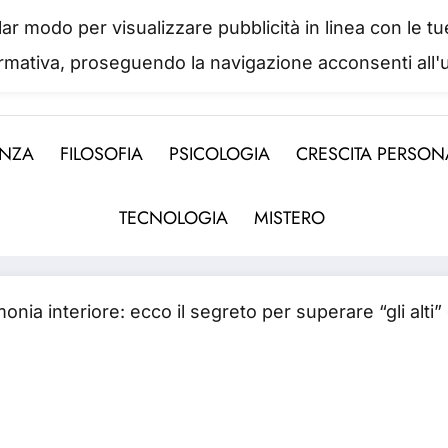
colar modo per visualizzare pubblicità in linea con le
IL PORTALE DEL BENESSERE
ormativa, proseguendo la navigazione acconsenti all'u
 abbiamo mai una vera idea del suo valore fino a qua
ENZA
FILOSOFIA
PSICOLOGIA
CRESCITA PERSON
TECNOLOGIA
MISTERO
monia interiore: ecco il segreto per superare “gli alti” 