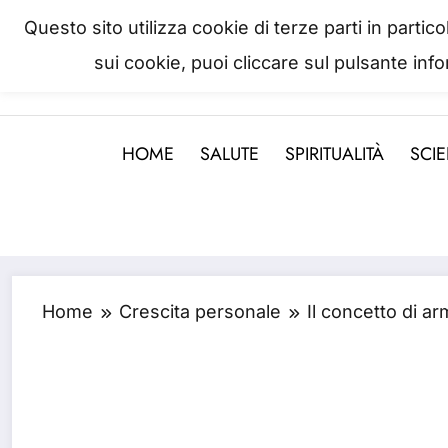
Skip
Questo sito utilizza cookie di terze parti in parti
to
sui cookie, puoi cliccare sul pulsante inf
La salute è come il denaro, non
content
HOME
SALUTE
SPIRITUALITÀ
SCI
Home
Crescita personale
Il concetto di ar