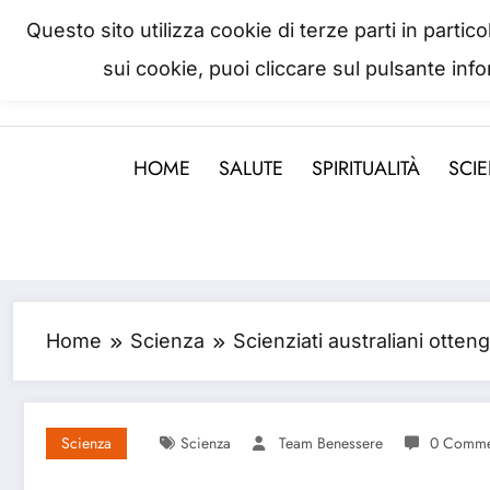
Skip
Questo sito utilizza cookie di terze parti in parti
to
sui cookie, puoi cliccare sul pulsante inf
La salute è come il denaro, non
content
HOME
SALUTE
SPIRITUALITÀ
SCI
Home
Scienza
Scienziati australiani otten
Scienza
Scienza
Team Benessere
0 Comme