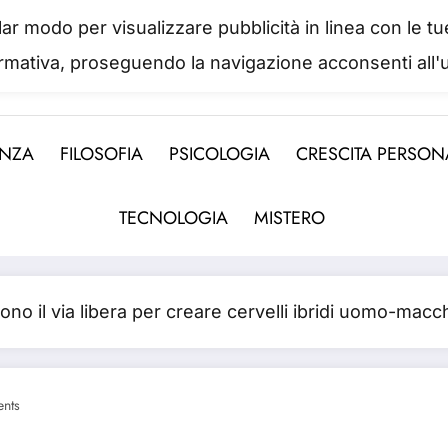
colar modo per visualizzare pubblicità in linea con le
IL PORTALE DEL BENESSERE
ormativa, proseguendo la navigazione acconsenti all'u
 abbiamo mai una vera idea del suo valore fino a qua
ENZA
FILOSOFIA
PSICOLOGIA
CRESCITA PERSON
TECNOLOGIA
MISTERO
gono il via libera per creare cervelli ibridi uomo-macc
nts